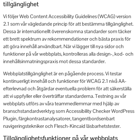
tillgänglighet
Vi följer Web Content Accessibility Guidelines (WCAG) version
2.1 som vår vägledande princip för att bestämma tillgänglighet.
Dessa är internationellt överenskomna standarder som täcker
ett brett spektrum av rekommendationer och bästa praxis för
att göra innehåll användbart. När vi lägger till nya sidor och
funktioner på vår webbplats, kontrolleras alla design-, kod- och
innehållsinmatningspraxis mot dessa standarder.
Webbplatstillgänglighet är en pågående process. Vi testar
kontinuerligt innehåll och funktioner för WCAG 2.1 nivå AA-
efterlevnad och åtgärdar eventuella problem för att säkerställa
att vi uppfyller eller överträffar standarderna. Testning av vår
webbplats utförs av våra teammedlemmar med hjälp av
branschstandardverktyg som Accessibility Checker WordPress
Plugin, färgkontrastanalysatorer, tangentbordsenbart
navigeringstekniker och Flesch-Kincaid läsbarhetstester.
Tillgänglighetsfunktioner på vår webbplats