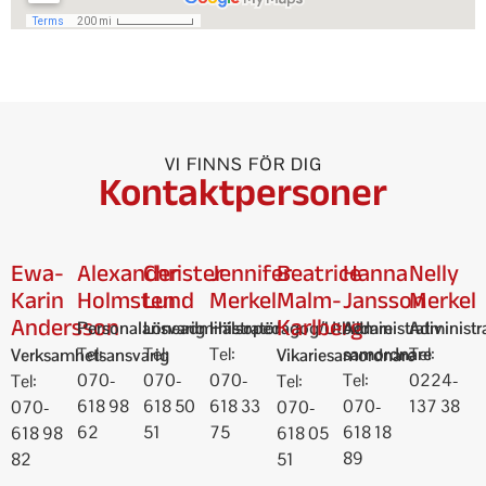
VI FINNS FÖR DIG
Kontaktpersoner
Ewa-
Alexander
Christer
Jennifer
Beatrice
Hanna
Nelly
Karin
Holmsten
Lund
Merkel
Malm-
Jansson
Merkel
Andersson
Karlberg
Personalansvarig
Löneadministratör
Hälsopedagog/Utbildare
Administrativ
Administr
Tel:
Tel:
Tel:
samordnare
Tel:
Verksamhetsansvarig
Vikariesamordnare
070-
070-
070-
Tel:
0224-
Tel:
Tel:
618 98
618 50
618 33
070-
137 38
070-
070-
62
51
75
618 18
618 98
618 05
89
82
51