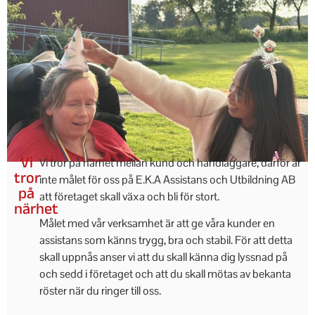
Vi
Vi tror på närhet mellan kund och handläggare, därför är
tror
inte målet för oss på E.K.A Assistans och Utbildning AB
på
att företaget skall växa och bli för stort.
närhet
Målet med vår verksamhet är att ge våra kunder en
assistans som känns trygg, bra och stabil. För att detta
skall uppnås anser vi att du skall känna dig lyssnad på
och sedd i företaget och att du skall mötas av bekanta
röster när du ringer till oss.