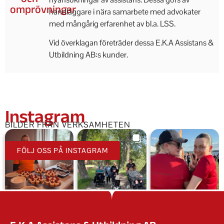
omprövningar
handläggare i nära samarbete med advokater
med mångårig erfarenhet av bl.a. LSS.
Vid överklagan företräder dessa E.K.A Assistans &
Utbildning AB:s kunder.
Instagram
BILDER FRÅN VERKSAMHETEN
FÖLJ OSS PÅ INSTAGRAM