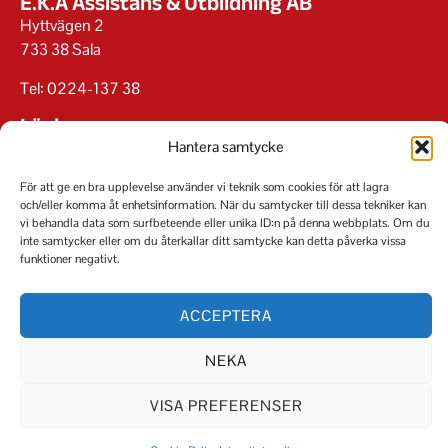
E.K.A Assistans & Utbildning AB
Hyttvägen 2
733 38 Sala
Tel: 0224-137 38
Länkar
Hantera samtycke
Instagram
Facebook
För att ge en bra upplevelse använder vi teknik som cookies för att lagra
Visselblåsning
och/eller komma åt enhetsinformation. När du samtycker till dessa tekniker kan
Integritetspolicy
vi behandla data som surfbeteende eller unika ID:n på denna webbplats. Om du
inte samtycker eller om du återkallar ditt samtycke kan detta påverka vissa
Cookiepolicy
funktioner negativt.
ACCEPTERA
NEKA
Org.nr 556826-6679
VISA PREFERENSER