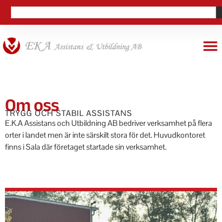
Om oss
TRYGG OCH STABIL ASSISTANS
E.K.A Assistans och Utbildning AB bedriver verksamhet på flera
orter i landet men är inte särskilt stora för det. Huvudkontoret
finns i Sala där företaget startade sin verksamhet.