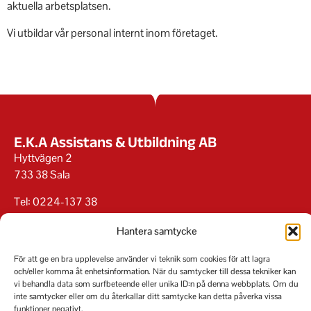
aktuella arbetsplatsen.
Vi utbildar vår personal internt inom företaget.
E.K.A Assistans & Utbildning AB
Hyttvägen 2
733 38 Sala
Tel: 0224-137 38
Länkar
Hantera samtycke
Instagram
Facebook
För att ge en bra upplevelse använder vi teknik som cookies för att lagra
och/eller komma åt enhetsinformation. När du samtycker till dessa tekniker kan
Visselblåsning
vi behandla data som surfbeteende eller unika ID:n på denna webbplats. Om du
Integritetspolicy
inte samtycker eller om du återkallar ditt samtycke kan detta påverka vissa
Cookiepolicy
funktioner negativt.